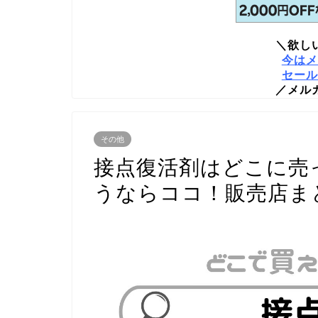
＼欲し
今はメ
セール
／メル
その他
接点復活剤はどこに売
うならココ！販売店ま