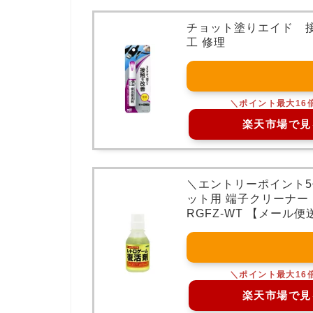
チョット塗りエイド 接
工 修理
楽天市場で見
＼エントリーポイント5倍
ット用 端子クリーナー 
RGFZ-WT 【メール
楽天市場で見