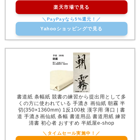
楽天市場で見る
Yahooショッピングで見る
書道紙 条幅紙 競書の練習から提出用として多
くの方に使われている 手漉き 画仙紙 朝霧 半
切(350×1360mm) 1反100枚 漢字用 薄口 | 書
道 手漉き画仙紙 条幅 書道用品 書道用紙 練習
清書 初心者 おすすめ 半紙屋e-shop