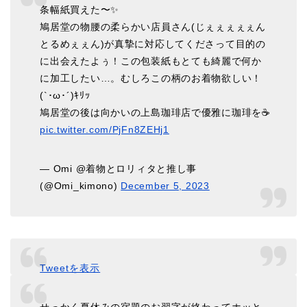
条幅紙買えた〜✨
鳩居堂の物腰の柔らかい店員さん(じぇぇぇぇぇん
とるめぇぇん)が真摯に対応してくださって目的の
に出会えたよぅ！この包装紙もとても綺麗で何か
に加工したい…。むしろこの柄のお着物欲しい！
(`･ω･´)ｷﾘｯ
鳩居堂の後は向かいの上島珈琲店で優雅に珈琲を☕️
pic.twitter.com/PjFn8ZEHj1
— Omi @着物とロリィタと推し事
(@Omi_kimono)
December 5, 2023
Tweetを表示
せっかく夏休みの宿題のお習字が終わってホッと