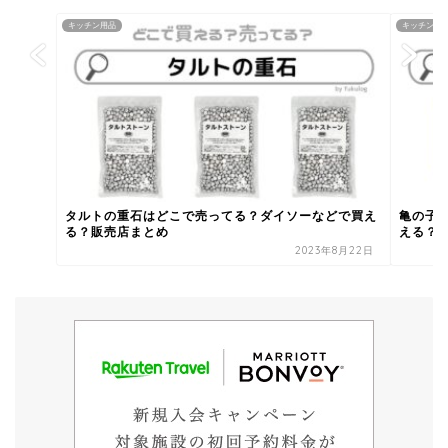
キッチン用品
キッチン用
タルトの重石はどこで売ってる？ダイソーなどで買え
亀の子
る？販売店まとめ
える？買
2023年8月22日