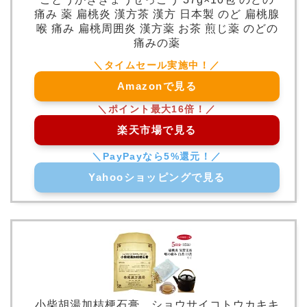
痛み 薬 扁桃炎 漢方茶 漢方 日本製 のど 扁桃腺
喉 痛み 扁桃周囲炎 漢方薬 お茶 煎じ薬 のどの
痛みの薬
Amazonで見る
楽天市場で見る
Yahooショッピングで見る
小柴胡湯加桔梗石膏 ショウサイコトウカキキ