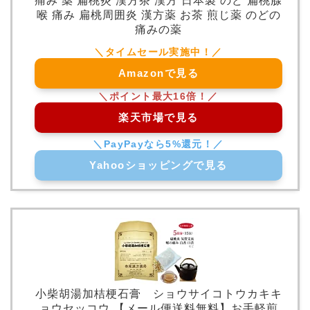
痛み 薬 扁桃炎 漢方茶 漢方 日本製 のど 扁桃腺
喉 痛み 扁桃周囲炎 漢方薬 お茶 煎じ薬 のどの
痛みの薬
Amazonで見る
楽天市場で見る
Yahooショッピングで見る
小柴胡湯加桔梗石膏 ショウサイコトウカキキ
ョウセッコウ 【メール便送料無料】お手軽煎