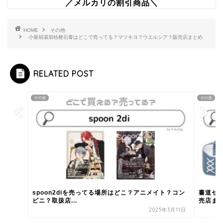
／メルカリの割引商品＼
HOME
その他
小柴胡湯加桔梗石膏はどこで売ってる？マツキヨ？ウエルシア？販売店まとめ
RELATED POST
その他
その他
spoon2diを売ってる場所はどこ？アニメイト？コン
書道セ
ビニ？取扱店...
売店ま
2025年3月11日