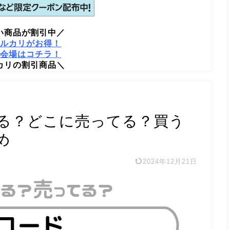
い商品が割引中／
ルカリがお得！
会場はコチラ！
カリの割引商品＼
る？どこに売ってる？買う
め
2024年12月21日