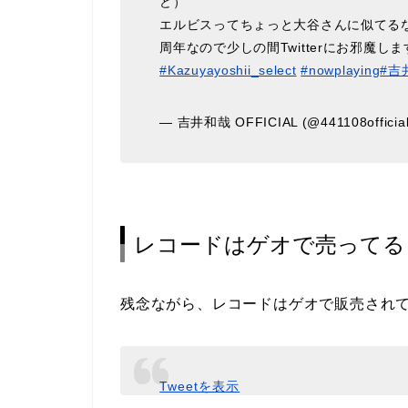
ど）
エルビスってちょっと大谷さんに似てる
周年なので少しの間Twitterにお邪魔
#Kazuyayoshii_select
#nowplaying
#吉
— 吉井和哉 OFFICIAL (@441108officia
レコードはゲオで売ってる
残念ながら、レコードはゲオで販売され
Tweetを表示