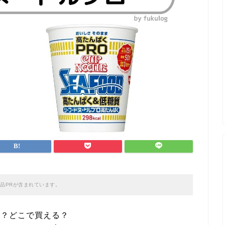
品PRが含まれています。
！？どこで買える？