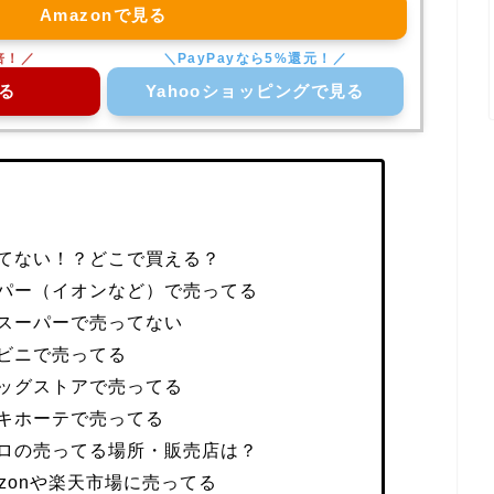
Amazonで見る
る
Yahooショッピングで見る
てない！？どこで買える？
パー（イオンなど）で売ってる
スーパーで売ってない
ビニで売ってる
ッグストアで売ってる
キホーテで売ってる
ロの売ってる場所・販売店は？
zonや楽天市場に売ってる