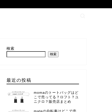
検索
検索
最近の投稿
momaのトートバッグはど
こで売ってる？ロフト？ユ
ニクロ？販売店まとめ
mateの自転車はどこで売