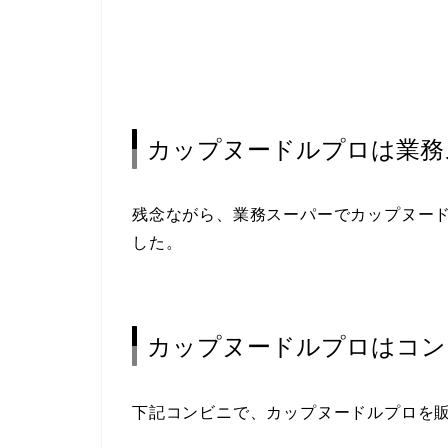
カップヌードルプロは業務
残念ながら、業務スーパーでカップヌー
した。
カップヌードルプロはコン
下記コンビニで、カップヌードルプロを