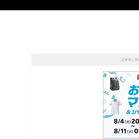
記事内に商