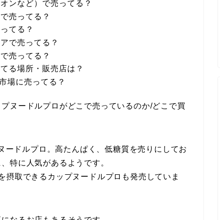
イオンなど）で売ってる？
ーで売ってる？
売ってる？
トアで売ってる？
テで売ってる？
ってる場所・販売店は？
天市場に売ってる？
プヌードルプロがどこで売っているのか/どこで買
ップヌードルプロ。高たんぱく、低糖質を売りにしてお
に、特に人気があるようです。
を摂取できるカップヌードルプロも発売していま
薄になるお店もあるそうです。