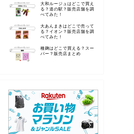
大和ルージュはどこで買え
る？道の駅？販売店舗を調
べてみた！
大あんまきはどこで売って
る？イオン？販売店舗を調
べてみた！
種麹はどこで買える？スー
パー？販売店まとめ