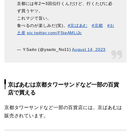
京都には年2〜3回位行くんだけど、行くたびに必
ず買うヤツ。
これマジで旨い。
食べるのが楽しみだ(笑)。
#京ばあむ
#京都
#お
土産
pic.twitter.com/F5teAMLiJc
— Y.Saito (@ysaito_No11)
August 14, 2023
京ばあむは京都タワーサンドなど一部の百貨
店で買える
京都タワーサンドなど一部の百貨店には、京ばあむは
販売されています。