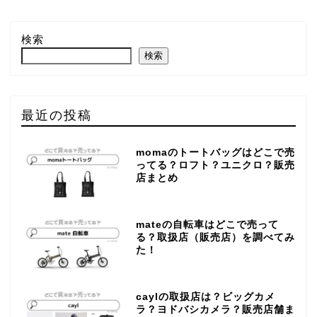
検索
検索
最近の投稿
momaのトートバッグはどこで売
ってる？ロフト？ユニクロ？販売
店まとめ
mateの自転車はどこで売って
る？取扱店（販売店）を調べてみ
た！
caylの取扱店は？ビッグカメ
ラ？ヨドバシカメラ？販売店舗ま