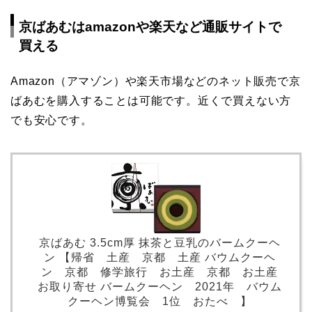
京ばあむはamazonや楽天など通販サイトで
買える
Amazon（アマゾン）や楽天市場などのネット販売で京
ばあむを購入することは可能です。近くで買えない方
でも安心です。
京ばあむ 3.5cm厚 抹茶と豆乳のバームクーヘ
ン 【帰省 土産 京都 土産 バウムクーヘ
ン 京都 修学旅行 お土産 京都 お土産
お取り寄せ バームクーヘン 2021年 バウム
クーヘン博覧会 1位 おたべ 】