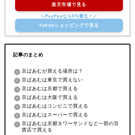
楽天市場で見る
Yahooショッピングで見る
記事のまとめ
京ばあむが買える場所は？
京ばあむは東京で買えない
京ばあむは京都で買える
京ばあむは大阪で買える
京ばあむはコンビニで買える
京ばあむはスーパーで買える
京ばあむは京都タワーサンドなど一部の百
貨店で買える