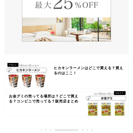
ヒカキンラーメンはどこで買える？買え
るのはここ！
お金グミの売ってる場所は？どこで買え
る？コンビニで売ってる？販売店まとめ