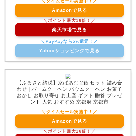
Amazonで見る
楽天市場で見る
Yahooショッピングで見る
【ふるさと納税】京ばあむ 2箱 セット 詰め合
わせ | バームクーヘン バウムクーヘン お菓子
おかし お取り寄せ お土産 ギフト 贈答 プレゼ
ント 人気 おすすめ 京都府 京都市
Amazonで見る