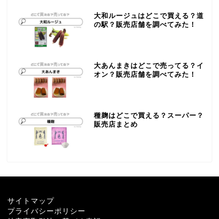
大和ルージュはどこで買える？道
の駅？販売店舗を調べてみた！
大あんまきはどこで売ってる？イ
オン？販売店舗を調べてみた！
種麹はどこで買える？スーパー？
販売店まとめ
サイトマップ
プライバシーポリシー