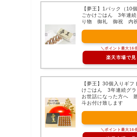
【夢王】1パック（10
ごかけごはん 3年連
り物 御礼 御祝 内
楽天市場で見
【夢王】30個入りギ
けごはん 3年連続グ
お世話になった方へ 
斗お付け致します