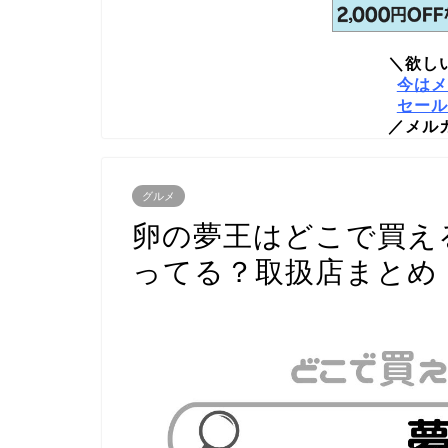
＼欲し
今はメ
セール
／メル
グルメ
卵の夢王はどこで買え
ってる？取扱店まとめ