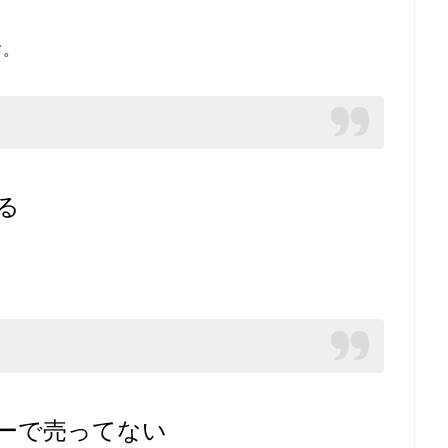
す。
る
。
ーで売ってない