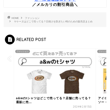
／メルカリの割引商品＼
HOME
ファッション
ヤケーヌはどこで売ってる？日焼けを防ぎたい時のための販売店まとめ
RELATED POST
ファッション
ファッショ
a&wのtシャツはどこで売ってる？店舗に売ってる？
アイロ
通販に売...
ソー・セ
2024年2月13日