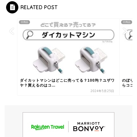
RELATED POST
日用品
日用品
ダイカットマシンはどこに売ってる？100均？ユザワ
のぼり
ヤ？買えるのはコ...
らココ！
2024年5月25日