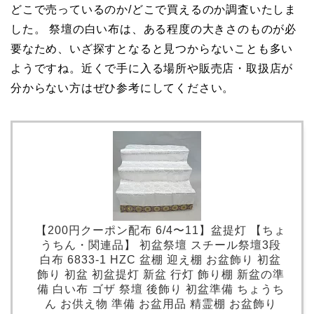
どこで売っているのか/どこで買えるのか調査いたしま
した。 祭壇の白い布は、ある程度の大きさのものが必
要なため、いざ探すとなると見つからないことも多い
ようですね。近くで手に入る場所や販売店・取扱店が
分からない方はぜひ参考にしてください。
【200円クーポン配布 6/4〜11】盆提灯 【ちょ
うちん・関連品】 初盆祭壇 スチール祭壇3段
白布 6833-1 HZC 盆棚 迎え棚 お盆飾り 初盆
飾り 初盆 初盆提灯 新盆 行灯 飾り棚 新盆の準
備 白い布 ゴザ 祭壇 後飾り 初盆準備 ちょうち
ん お供え物 準備 お盆用品 精霊棚 お盆飾り