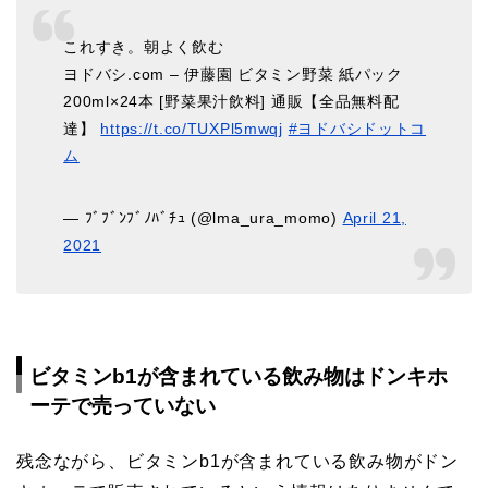
これすき。朝よく飲む
ヨドバシ.com – 伊藤園 ビタミン野菜 紙パック
200ml×24本 [野菜果汁飲料] 通販【全品無料配
達】
https://t.co/TUXPl5mwqj
#ヨドバシドットコ
ム
— ﾌﾞﾌﾞﾝﾌﾞﾉﾊﾞﾁｭ (@lma_ura_momo)
April 21,
2021
ビタミンb1が含まれている飲み物はドンキホ
ーテで売っていない
残念ながら、ビタミンb1が含まれている飲み物がドン