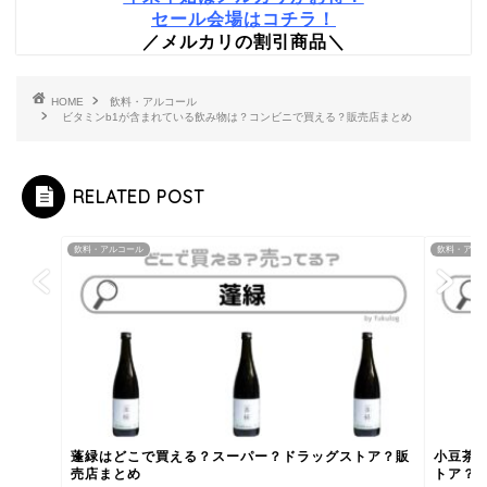
セール会場はコチラ！
／メルカリの割引商品＼
HOME
飲料・アルコール
ビタミンb1が含まれている飲み物は？コンビニで買える？販売店まとめ
RELATED POST
飲料・アルコール
飲料・アル
蓬緑はどこで買える？スーパー？ドラッグストア？販
小豆茶
売店まとめ
トア？