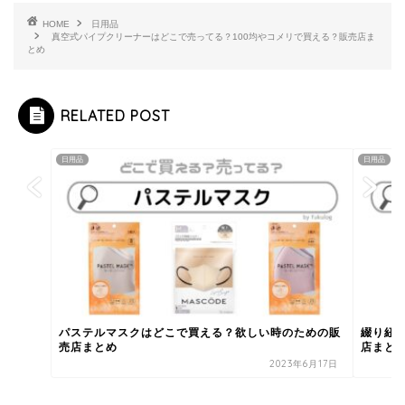
HOME
日用品
真空式パイプクリーナーはどこで売ってる？100均やコメリで買える？販売店ま
とめ
RELATED POST
日用品
日用品
パステルマスクはどこで買える？欲しい時のための販
綴り紐
売店まとめ
店まと
2023年6月17日