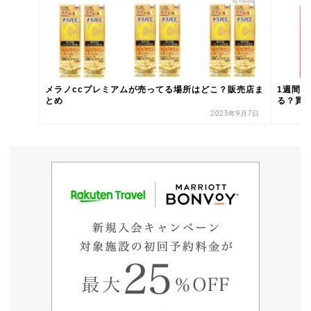
メラノccプレミアムが売ってる場所はどこ？販売店ま
1週間
とめ
る？買う
2023年9月7日