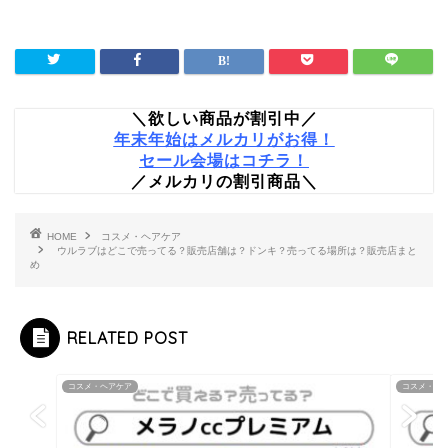
＼欲しい商品が割引中／
年末年始はメルカリがお得！
セール会場はコチラ！
／メルカリの割引商品＼
HOME
コスメ・ヘアケア
ウルラブはどこで売ってる？販売店舗は？ドンキ？売ってる場所は？販売店まと
め
RELATED POST
コスメ・ヘアケア
コスメ・ヘ