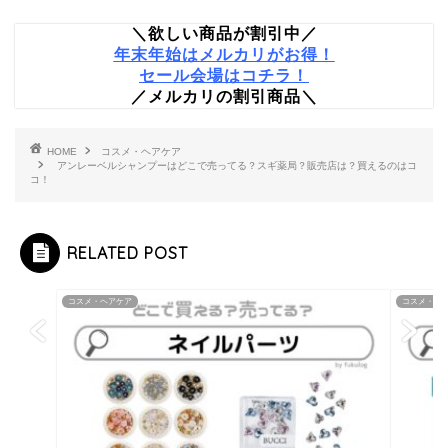
＼欲しい商品が割引中／
年末年始はメルカリがお得！
セール会場はコチラ！
／メルカリの割引商品＼
HOME
コスメ・ヘアケア
アンレーベルシャンプーはどこで売ってる？スギ薬局？販売店は？買えるのはコ
コ！
RELATED POST
コスメ・ヘアケア
コスメ・ヘ