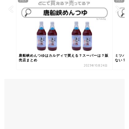
グルメ
グルメ
唐船峡めんつゆはカルディで買える？スーパーは？販
ミツハ
売店まとめ
ない？売
2023年10月24日