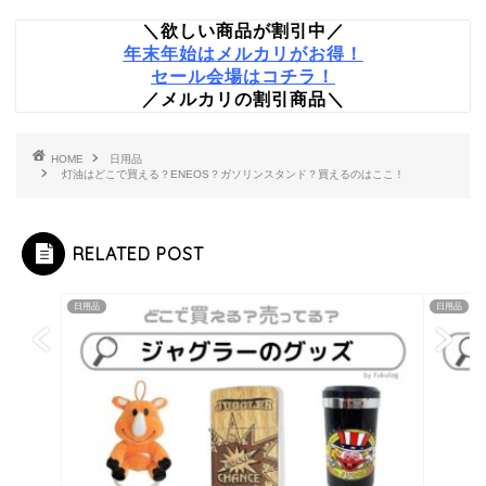
＼欲しい商品が割引中／
年末年始はメルカリがお得！
セール会場はコチラ！
／メルカリの割引商品＼
HOME
日用品
灯油はどこで買える？ENEOS？ガソリンスタンド？買えるのはここ！
RELATED POST
日用品
日用品