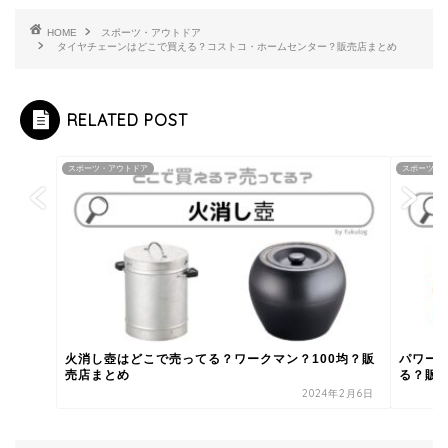
HOME
スポーツ・アウトドア
タイヤチェーンはどこで買える？コストコ・ホームセンター？販売店まとめ
RELATED POST
スポーツ・アウトドア
スポーツ・
火消し壺はどこで売ってる？ワークマン？100均？販
パワー
売店まとめ
る？販
2024年2月6日