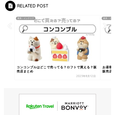
RELATED POST
家具・インテリア
家具・イン
コンコンブルはどこで売ってる？ロフトで買える？販
お昼寝
売店まとめ
販売店
2023年8月12日