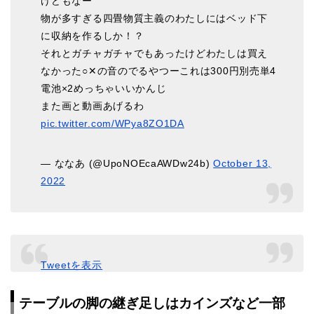
けどもなー
物が多すぎる四畳物質主義のわたしにはベッド下
に収納を作るしか！？
それとガチャガチャでもあったけどわたしは買え
なかった○✕の音のでるやつーこれは300円別売単4
電池×2めっちゃいいかんじ
また画と動画あげるわ
pic.twitter.com/WPya8ZO1DA
— ななあ (@UpoNOEcaAWDw24b)
October 13,
2022
Tweetを表示
テーブルの脚の継ぎ足しはカインズなど一部