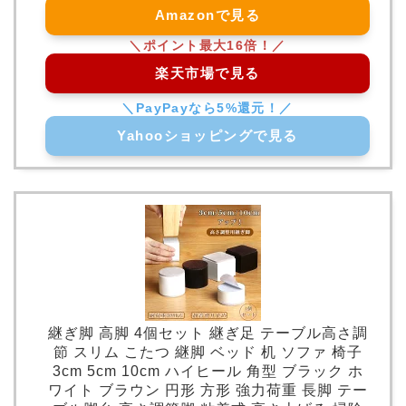
Amazonで見る
楽天市場で見る
Yahooショッピングで見る
継ぎ脚 高脚 4個セット 継ぎ足 テーブル高さ調
節 スリム こたつ 継脚 ベッド 机 ソファ 椅子
3cm 5cm 10cm ハイヒール 角型 ブラック ホ
ワイト ブラウン 円形 方形 強力荷重 長脚 テー