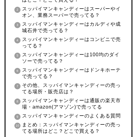
スッパイマンキャンディーはスーパーやイ
オン、業務スーパーで売ってる？
スッパイマンキャンディーはカルディや成
城石井で売ってる？
スッパイマンキャンディーはコンビニで売
ってる？
スッパイマンキャンディーは100均のダイ
ソーで売ってる？
スッパイマンキャンディーはドンキホーテ
で売ってる？
その他、スッパイマンキャンディーの売っ
てる場所・販売店は？
スッパイマンキャンディーは通販の楽天市
場・amazon(アマゾン)で売ってる
スッパイマンキャンディーのよくある質問
まとめ：スッパイマンキャンディーの売っ
てる場所はどこ？どこで買える？