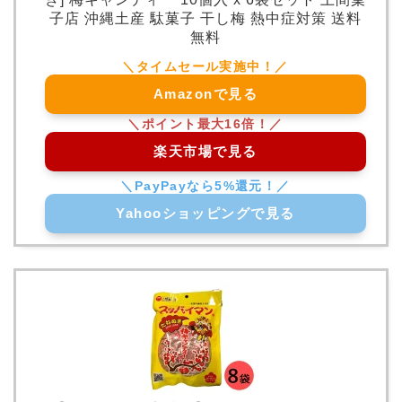
子店 沖縄土産 駄菓子 干し梅 熱中症対策 送料
無料
Amazonで見る
楽天市場で見る
Yahooショッピングで見る