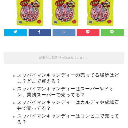
記事内に商品PRが含まれています。
スッパイマンキャンディーの売ってる場所はど
こ？どこで買える？
スッパイマンキャンディーはスーパーやイオ
ン、業務スーパーで売ってる？
スッパイマンキャンディーはカルディや成城石
井で売ってる？
スッパイマンキャンディーはコンビニで売って
る？