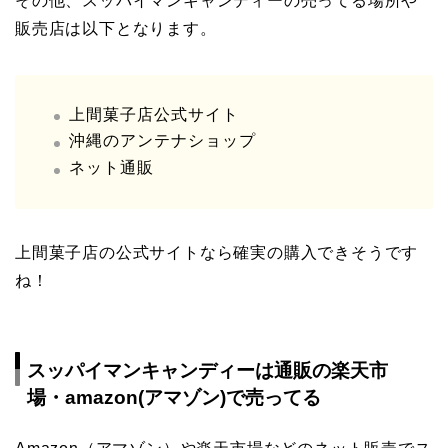
その他、スッパイマンキャンディーの売ってる場所や
販売店は以下となります。
上間菓子店公式サイト
沖縄のアンテナショップ
ネット通販
上間菓子店の公式サイトなら確実の購入できそうです
ね！
スッパイマンキャンディーは通販の楽天市
場・amazon(アマゾン)で売ってる