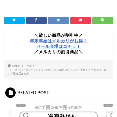
＼欲しい商品が割引中／
年末年始はメルカリがお得！
セール会場はコチラ！
／メルカリの割引商品＼
HOME
グルメ
スッパイマンキャンディーの売ってる場所はどこ？どこで買える？買うならコ
コ！販売店まとめ
RELATED POST
グルメ
グルメ