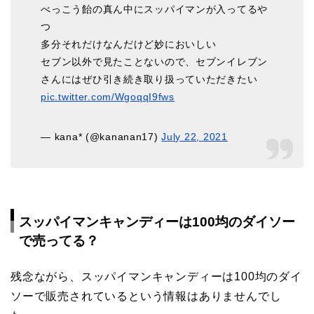
べっこう飴の真ん中にスッパイマンが入ってるや
つ
多分それだけなんだけど妙においしい
セブン以外で見たことないので、セブンイレブン
さんにはぜひ引き続き取り扱っていただきたい
pic.twitter.com/WgoqqI9fws
— kana* (@kananan17)
July 22, 2021
スッパイマンキャンディーは100均のダイソー
で売ってる？
残念ながら、スッパイマンキャンディーは100均のダイ
ソーで販売されているという情報はありませんでし