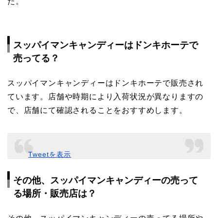
た。
スッパイマンキャンディーはドンキホーテで
売ってる？
スッパイマンキャンディーはドンキホーテで販売され
ています。店舗や時期により入荷状況が異なりますの
で、店舗にて確認されることをおすすめします。
Tweetを表示
その他、スッパイマンキャンディーの売って
る場所・販売店は？