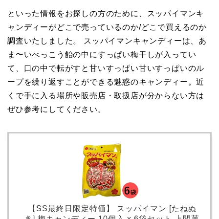
といった情報をお探しの方のために、スッパイマンキ
ャンディーがどこで売っているのか/どこで買えるのか
調査いたしました。 スッパイマンキャンディーは、あ
ま〜いべっこう飴の中にすっぱい梅干しが入ってい
て、口の中で転がすと甘いすっぱい甘いすっぱいのル
ープを繰り返すことができる魅惑のキャンディー。近
くで手に入る場所や販売店・取扱店が分からない方は
ぜひ参考にしてください。
【SS最終日限定特価】 スッパイマン [たねぬ
き] 梅キャンディー 10個入 x 6袋セット 上間菓