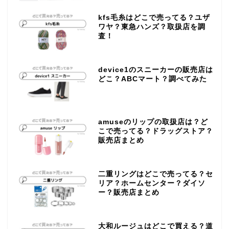
kfs毛糸はどこで売ってる？ユザ
ワヤ？東急ハンズ？取扱店を調
査！
device1のスニーカーの販売店は
どこ？ABCマート？調べてみた
amuseのリップの取扱店は？ど
こで売ってる？ドラッグストア？
販売店まとめ
二重リングはどこで売ってる？セ
リア？ホームセンター？ダイソ
ー？販売店まとめ
大和ルージュはどこで買える？道