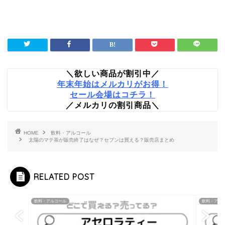
＼欲しい商品が割引中／
年末年始はメルカリがお得！
セール会場はコチラ！
／メルカリの割引商品＼
HOME
飲料・アルコール
太陽のマテ茶が販売終了はなぜ？セブンは買える？販売店まとめ
RELATED POST
飲料・アルコール
飲料・アル