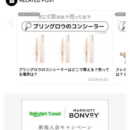
RELATED POST
コスメ・ヘアケア
コスメ・ヘ
ブリングロウのコンシーラーはどこで買える？売って
クレヨ
る場所は？
は？ドン
2023年4月3日