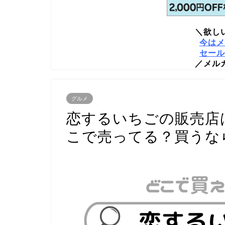
＼欲し
今はメ
セール
／メル
グルメ
恋するいちごの販売店
こで売ってる？買うな