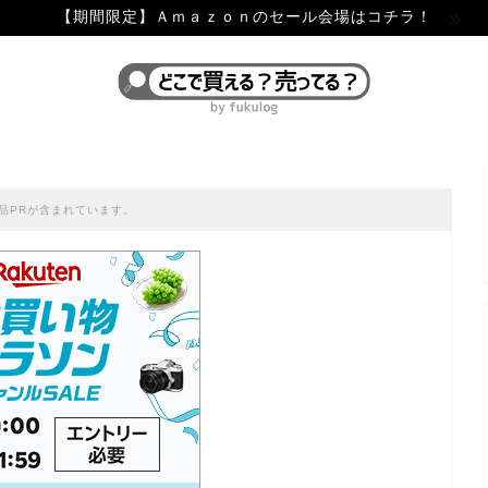
【期間限定】Ａｍａｚｏｎのセール会場はコチラ！
品PRが含まれています。