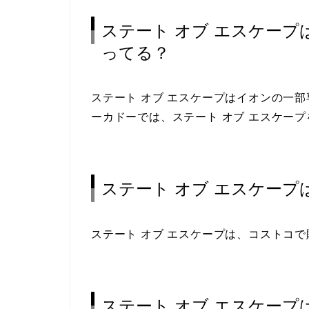
ステート オブ エスケー
ってる？
ステート オブ エスケープはイオンの一
ーカドーでは、ステート オブ エスケー
ステート オブ エスケー
ステート オブ エスケープは、コストコ
ステート オブ エスケー