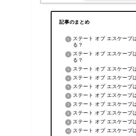
記事のまとめ
ステート オブ エスケー
る？
ステート オブ エスケー
る？
ステート オブ エスケープ
ステート オブ エスケー
ステート オブ エスケー
ステート オブ エスケー
ステート オブ エスケー
ステート オブ エスケー
ステート オブ エスケー
ステート オブ エスケー