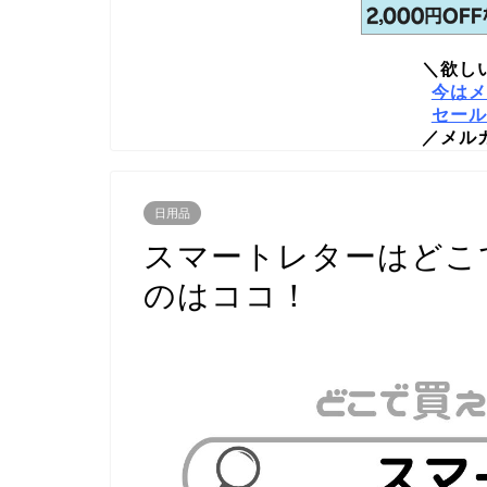
＼欲し
今はメ
セール
／メル
日用品
スマートレターはどこ
のはココ！