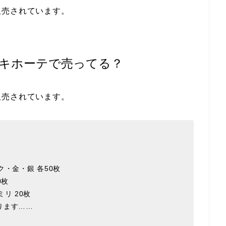
販売されています。
キホーテで売ってる？
販売されています。
、
・金・銀 各50枚
0枚
リ 20枚
ります……