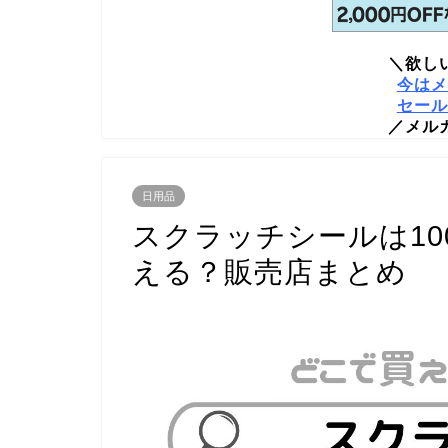
＼欲し
今はメ
セール
／メル
日用品
スクラッチシールは1
える？販売店まとめ