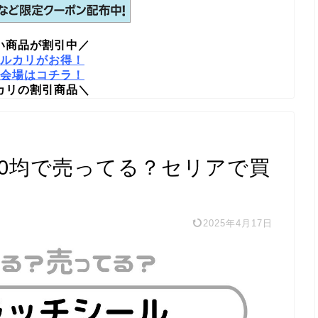
い商品が割引中／
ルカリがお得！
会場はコチラ！
カリの割引商品＼
00均で売ってる？セリアで買
2025年4月17日