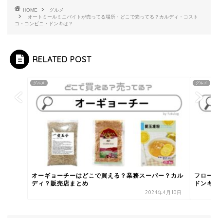
HOME
グルメ
オートミールミニバイトが売ってる場所・どこで売ってる？カルディ・コスト
コ・コンビニ・ドンキは？
RELATED POST
グルメ
グルメ
オーギョーチーはどこで買える？業務スーパー？カル
フロー
ディ？販売店まとめ
ドンキ？
2024年4月10日