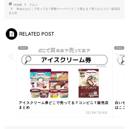
HOME
グルメ
米ぬかはどこで売ってる？業務スーパー？どこで買える？買うならココ！販売店
まとめ
RELATED POST
グルメ
グルメ
アイスクリーム券どこで売ってる？コンビニ？販売店
白いち
まとめ
はここ
2023年7月16日