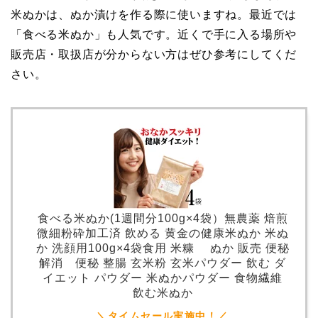
米ぬかは、ぬか漬けを作る際に使いますね。最近では
「食べる米ぬか」も人気です。近くで手に入る場所や
販売店・取扱店が分からない方はぜひ参考にしてくだ
さい。
食べる米ぬか(1週間分100g×4袋）無農薬 焙煎
微細粉砕加工済 飲める 黄金の健康米ぬか 米ぬ
か 洗顔用100g×4袋食用 米糠 ぬか 販売 便秘
解消 便秘 整腸 玄米粉 玄米パウダー 飲む ダ
イエット パウダー 米ぬかパウダー 食物繊維
飲む米ぬか