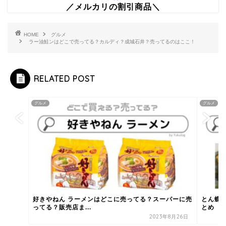
／メルカリの割引商品＼
HOME
グルメ
ラー油鮭ンはどこで売ってる？カルディ？成城石井？売ってるのはここ！
RELATED POST
グルメ
グルメ
好きやねん ラーメンはどこに売ってる？スーパーに売
とん蝶
ってる？販売店ま...
とめ
2023年8月26日