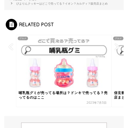
ぴよりんクッキーはどこで売ってる？イオン？カルディ？販売店まとめ
RELATED POST
グルメ
グルメ
哺乳瓶グミが売ってる場所は？ドンキで売ってる？売
信玄餅
ってるのはここ
店まと
2023年7月3日