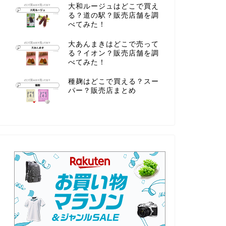
大和ルージュはどこで買え
る？道の駅？販売店舗を調
べてみた！
大あんまきはどこで売って
る？イオン？販売店舗を調
べてみた！
種麹はどこで買える？スー
パー？販売店まとめ