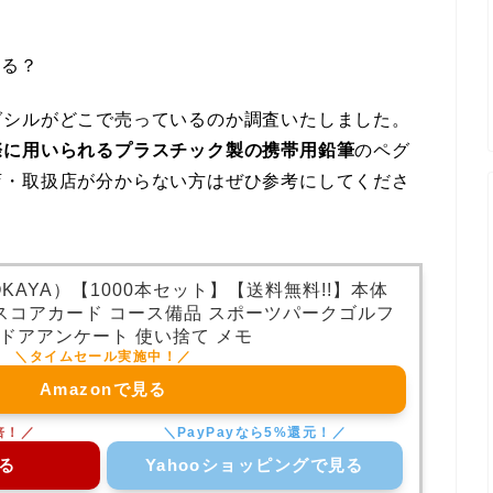
てる？
グシルがどこで売っているのか調査いたしました。
際に用いられるプラスチック製の携帯用鉛筆
のペグ
店・取扱店が分からない方はぜひ参考にしてくださ
AYA）【1000本セット】【送料無料!!】本体
 スコアカード コース備品 スポーツパークゴルフ
トドアアンケート 使い捨て メモ
Amazonで見る
る
Yahooショッピングで見る