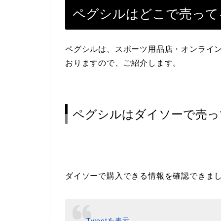
ペグシルはどこで売って
ペグシルは、スポーツ用品店・オンライ
おりますので、ご紹介します。
ペグシルはダイソーで売っ
ダイソーで購入できる情報を確認できま
Tweetを表示