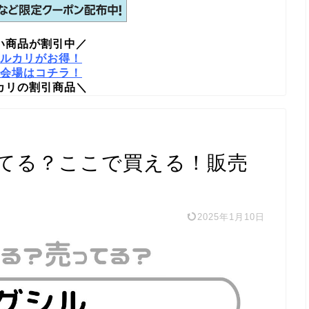
い商品が割引中／
ルカリがお得！
会場はコチラ！
カリの割引商品＼
てる？ここで買える！販売
2025年1月10日