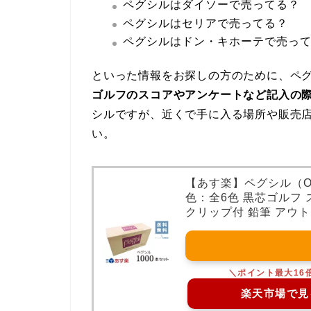
ペグシルはダイソーで売ってる？
ペグシルはセリアで売ってる？
ペグシルはドン・キホーテで売っ
といった情報をお探しの方のために、ペ
ゴルフのスコアやアンケートなど記入の
シルですが、近くで手に入る場所や販売
い。
【あす楽】ペグシル（OK
色：全6色 黒芯ゴルフ
クリップ付 鉛筆 アウ
楽天市場で見