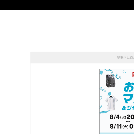
記事内に商