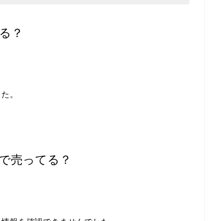
る？
した。
。
で売ってる？