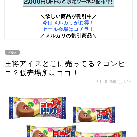
＼欲しい商品が割引中／
今はメルカリがお得！
セール会場はコチラ！
／メルカリの割引商品＼
グルメ
王将アイスどこに売ってる？コンビ
ニ？販売場所はココ！
2026年2月17日