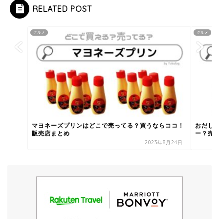
RELATED POST
グルメ
グルメ
マヨネーズプリンはどこで売ってる？買うならココ！
おだし
販売店まとめ
ー？売っ
2023年8月24日