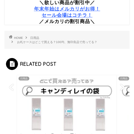
＼欲しい商品が割引中／
年末年始はメルカリがお得！
セール会場はコチラ！
／メルカリの割引商品＼
HOME
日用品
お札ケースはどこで買える？100均、無印良品で売ってる？
RELATED POST
日用品
日用品