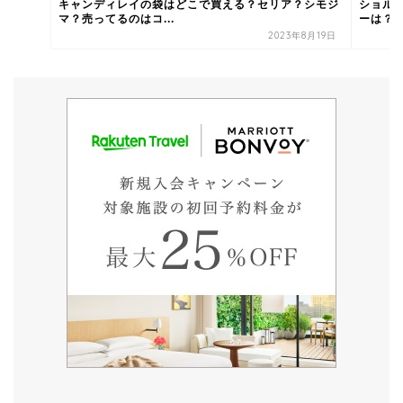
キャンディレイの袋はどこで買える？セリア？シモジ
ショル
マ？売ってるのはコ...
ーは？買
2023年8月19日