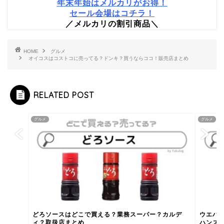
年末年始はメルカリがお得！
セール会場はコチラ！
／メルカリの割引商品＼
HOME
グルメ
オイコスはコストコに売ってる？ドンキ？買うならココ！販売店まとめ
RELATED POST
グルメ
グルメ
どろソースはどこで買える？業務スーパー？カルデ
ウエハ
ィ？取扱店まとめ
ハンズ？1