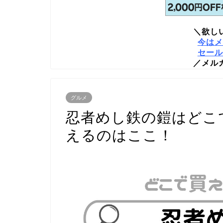
＼欲し
今はメ
セール
／メル
グルメ
忍者めし鉄の鎧はどこ
えるのはここ！