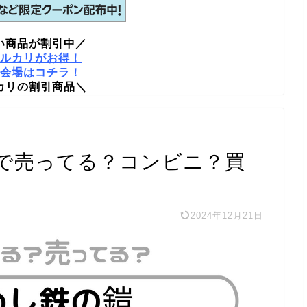
い商品が割引中／
ルカリがお得！
会場はコチラ！
カリの割引商品＼
で売ってる？コンビニ？買
2024年12月21日