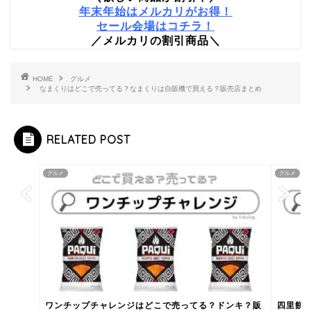
年末年始はメルカリがお得！
セール会場はコチラ！
／メルカリの割引商品＼
HOME
グルメ
なまくりはどこで売ってる？なまくりは自販機で買える？販売店まとめ
RELATED POST
グルメ
グルメ
ワンチップチャレンジはどこで売ってる？ドンキ？販
四里餅