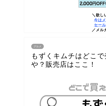
＼欲し
今はメ
セール
／メル
グルメ
もずくキムチはどこで
や？販売店はここ！