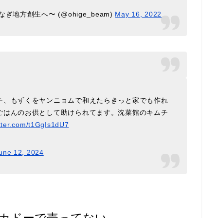
地方創生へ〜 (@ohige_beam)
May 16, 2022
チ、もずくをヤンニョムで和えたらきっと家でも作れ
ごはんのお供として助けられてます。沈菜館のキムチ
itter.com/t1GgIs1dU7
une 12, 2024
カドーで売ってない