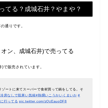
ってる？成城石井？やまや？
下の通りです。
イオン、成城石井)で売ってる
井)で販売されています。
リゾートに来てスーパーで食材買って鍋をしてる。そ
#冷房なしで肌寒い気候
#熱燗いこうかいくまいか
#
物に行ってる
pic.twitter.com/zQzEauoDF8