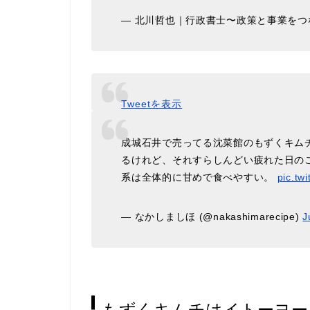
— 北川哲也｜行政書士〜政策と事業をつなぎ
Tweetを表示
成城石井で売ってる沈菜館のもずくキム
るけれど、それすらしんどい疲れた日の
系は全体的に甘めで食べやすい。
pic.tw
— なかしましほ (@nakashimarecipe)
J
もずくキムチはイトーヨー