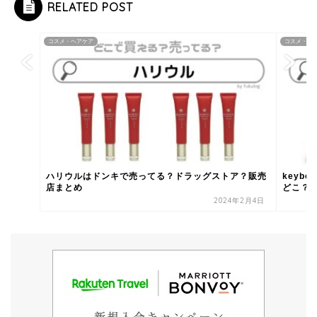
RELATED POST
コスメ・ヘアケア
コスメ・ヘ
ハリウルはドンキで売ってる？ドラッグストア？販売
keyb
店まとめ
どこ？買
2024年2月4日