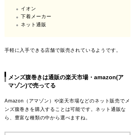
イオン
下着メーカー
ネット通販
手軽に入手できる店舗で販売されているようです。
メンズ腹巻きは通販の楽天市場・amazon(ア
マゾン)で売ってる
Amazon（アマゾン）や楽天市場などのネット販売でメ
ンズ腹巻きを購入することは可能です。ネット通販な
ら、豊富な種類の中から選べますね。