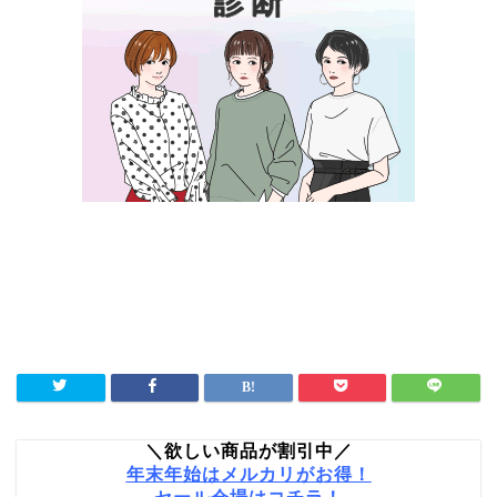
＼欲しい商品が割引中／
年末年始はメルカリがお得！