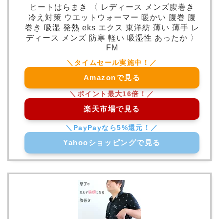
ヒートはらまき 〈 レディース メンズ腹巻き
冷え対策 ウエットウォーマー 暖かい 腹巻 腹
巻き 吸湿 発熱 eks エクス 東洋紡 薄い 薄手 レ
ディース メンズ 防寒 軽い 吸湿性 あったか 〉
FM
Amazonで見る
楽天市場で見る
Yahooショッピングで見る