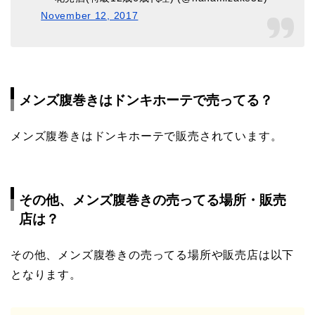
November 12, 2017
メンズ腹巻きはドンキホーテで売ってる？
メンズ腹巻きはドンキホーテで販売されています。
その他、メンズ腹巻きの売ってる場所・販売
店は？
その他、メンズ腹巻きの売ってる場所や販売店は以下
となります。