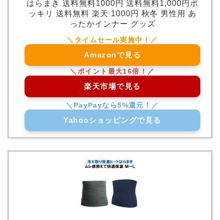
はらまき 送料無料1000円 送料無料1,000円ポ
ッキリ 送料無料 楽天 1000円 秋冬 男性用 あ
ったかインナー グッズ
Amazonで見る
楽天市場で見る
Yahooショッピングで見る