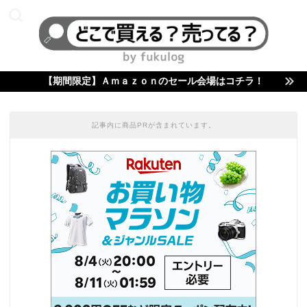
【期間限定】Ａｍａｚｏｎのセール会場はコチラ！
記事内に商品PRが含まれています。