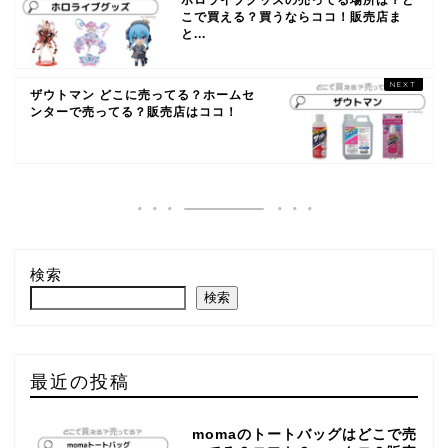
ホロライブグッズの売ってる場所は？ど
こで買える？買うならココ！販売店ま
と...
ザウトマン どこに売ってる？ホームセ
ンターで売ってる？販売店はココ！
検索
検索
最近の投稿
momaのトートバッグはどこで売