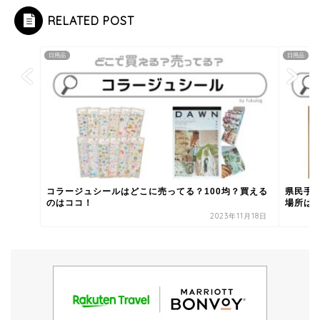
RELATED POST
日用品
日用品
コラージュシールはどこに売ってる？100均？買える
県民手
のはココ！
場所は
2023年11月18日