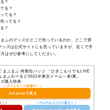
ある？
ってる？
売ってる？
で売ってる？
てる？
ふまふのグッズがどこで売っているのか、どこで買
グッズは公式サイトにも売っていますが、近くで手
い方はぜひ参考にしてください。
 まふまふ 特製缶バッジ 「ひきこもりでもLIVE
ふまふわーるど2022＠東京ドーム～表/裏」
グッズ購入特典
Amazonで見る