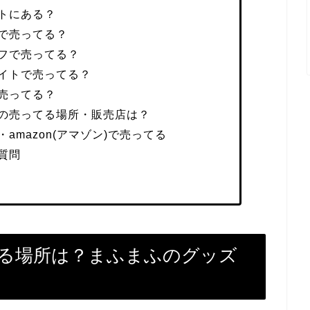
トにある？
で売ってる？
フで売ってる？
イトで売ってる？
売ってる？
の売ってる場所・販売店は？
amazon(アマゾン)で売ってる
質問
る場所は？まふまふのグッズ