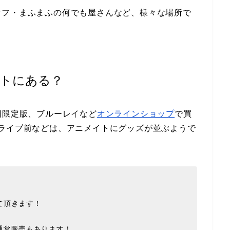
オフ・まふまふの何でも屋さんなど、様々な場所で
。
トにある？
回限定版、ブルーレイなど
オンラインショップ
で買
ライブ前などは、アニメイトにグッズが並ぶようで
！
て頂きます！
通常販売もあります！