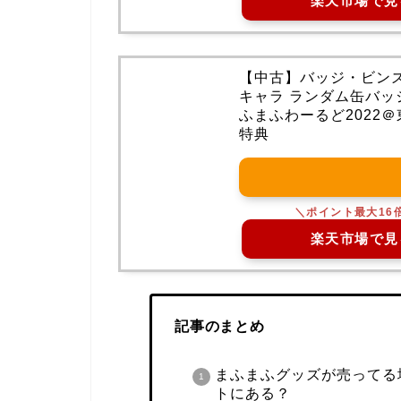
楽天市場で見
【中古】バッジ・ビンズ
キャラ ランダム缶バッ
ふまふわーるど2022
特典
楽天市場で見
記事のまとめ
まふまふグッズが売ってる
トにある？