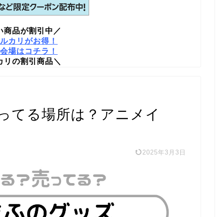
い商品が割引中／
ルカリがお得！
会場はコチラ！
カリの割引商品＼
ってる場所は？アニメイ
2025年3月3日