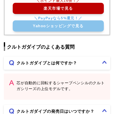
楽天市場で見る
Yahooショッピングで見る
クルトガダイブのよくある質問
クルトガダイブとは何ですか？
芯が自動的に回転するシャープペンシルのクルト
ガシリーズの上位モデルです。
クルトガダイブの発売日はいつですか？