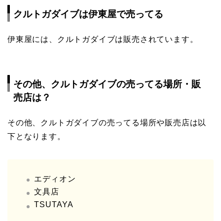
クルトガダイブは伊東屋で売ってる
伊東屋には、クルトガダイブは販売されています。
その他、クルトガダイブの売ってる場所・販
売店は？
その他、クルトガダイブの売ってる場所や販売店は以
下となります。
エディオン
文具店
TSUTAYA