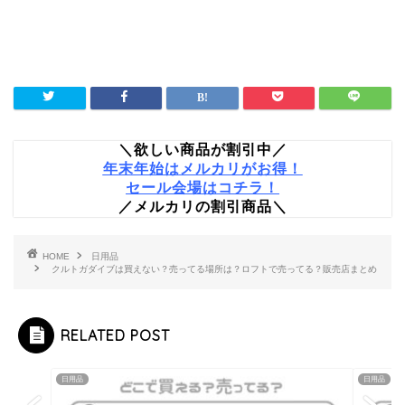
＼欲しい商品が割引中／
年末年始はメルカリがお得！
セール会場はコチラ！
／メルカリの割引商品＼
HOME
日用品
クルトガダイブは買えない？売ってる場所は？ロフトで売ってる？販売店まとめ
RELATED POST
日用品
日用品