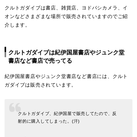
クルトガダイブは書店、雑貨店、ヨドバシカメラ、イ
オンなどさまざまな場所で販売されていますのでご紹
介します。
クルトガダイブは紀伊国屋書店やジュンク堂
書店など書店で売ってる
紀伊国屋書店やジュンク堂書店など書店には、クルト
ガダイブは販売されています。
クルトガダイブ、紀伊国屋で販売してたので、反
射的に購入してしまった。(汗)