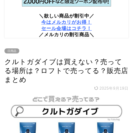
＼欲しい商品が割引中／
今はメルカリがお得！
セール会場はコチラ！
／メルカリの割引商品＼
日用品
クルトガダイブは買えない？売って
る場所は？ロフトで売ってる？販売店
まとめ
2025年9月19日