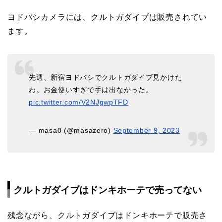
ヨドバシカメラには、クルトガダイブは販売されてい
ます。
先週、新宿ヨドバシでクルトガダイブ見かけた
わ。お金使いすぎで手は出なかった。
pic.twitter.com/V2NJgwpTFD
— masa0 (@masazero)
September 9, 2023
クルトガダイブはドンキホーテで売ってない
残念ながら、クルトガダイブはドンキホーテで販売さ