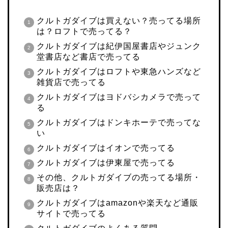
クルトガダイブは買えない？売ってる場所
は？ロフトで売ってる？
クルトガダイブは紀伊国屋書店やジュンク
堂書店など書店で売ってる
クルトガダイブはロフトや東急ハンズなど
雑貨店で売ってる
クルトガダイブはヨドバシカメラで売って
る
クルトガダイブはドンキホーテで売ってな
い
クルトガダイブはイオンで売ってる
クルトガダイブは伊東屋で売ってる
その他、クルトガダイブの売ってる場所・
販売店は？
クルトガダイブはamazonや楽天など通販
サイトで売ってる