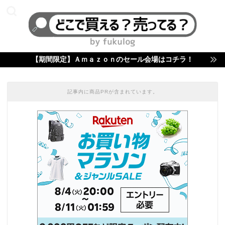
【期間限定】Ａｍａｚｏｎのセール会場はコチラ！
記事内に商品PRが含まれています。