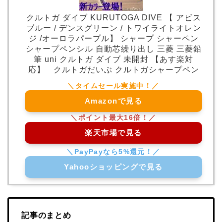
クルトガ ダイブ KURUTOGA DIVE 【 アビス
ブルー / デンスグリーン / トワイライトオレン
ジ /オーロラパープル】 シャープ シャーペン
シャープペンシル 自動芯繰り出し 三菱 三菱鉛
筆 uni クルトガ ダイブ 未開封 【あす楽対
応】 クルトガだいぶ クルトガシャープペン
Amazonで見る
楽天市場で見る
Yahooショッピングで見る
記事のまとめ