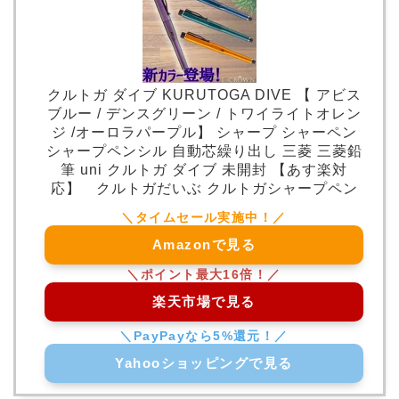
クルトガ ダイブ KURUTOGA DIVE 【 アビス
ブルー / デンスグリーン / トワイライトオレン
ジ /オーロラパープル】 シャープ シャーペン
シャープペンシル 自動芯繰り出し 三菱 三菱鉛
筆 uni クルトガ ダイブ 未開封 【あす楽対
応】 クルトガだいぶ クルトガシャープペン
Amazonで見る
楽天市場で見る
Yahooショッピングで見る