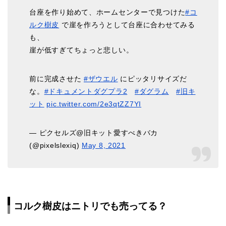
台座を作り始めて、ホームセンターで見つけた
#コ
ルク樹皮
で崖を作ろうとして台座に合わせてみる
も、
崖が低すぎてちょっと悲しい。
前に完成させた
#ザウエル
にピッタリサイズだ
な。
#ドキュメントダグプラ2
#ダグラム
#旧キ
ット
pic.twitter.com/2e3qtZZ7YI
— ピクセルズ@旧キット愛すべきバカ
(@pixelslexiq)
May 8, 2021
コルク樹皮はニトリでも売ってる？