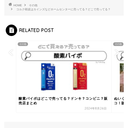
HOME
その他
コルク樹皮はカインズなどホームセンターに売ってる？どこで売ってる？
RELATED POST
その他
その他
酸素パイポはどこで売ってる？ドンキ？コンビニ？販
ぬいぐ
売店まとめ
コ！販
2024年8月26日