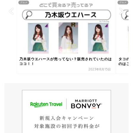
グルメ
グルメ
乃木坂ウエハースが売ってない？販売されていたのは
タコの
ココ！！
のはこ
2023年8月15日