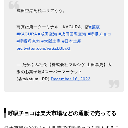
成田空港免税エリアなう。
写真は第一ターミナル「KAGURA」店
#菓蔵
#KAGURA
#成田空港
#成田国際空港
#呼吸チョコ
#呼吸巧克力
#大阪土產
#日本土產
pic.twitter.com/vuSZB3brXI
— たかふみ社長【株式会社マルシゲ 山田享史】大
阪のお菓子屋&スーパーマーケット
(@takafumi_PR)
December 16, 2022
呼吸チョコは楽天市場などの通販で売ってる
楽天市場などのネット販売で呼吸チョコを購入するこ