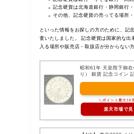
記念硬貨は北海道銀行・静岡銀行
その他、
記念硬貨
の売ってる場所
といった情報をお探しの方のために、
記
査いたしました。
記念硬貨
は国家的な出
入る場所や販売店・取扱店が分からない
昭和61年 天皇陛下御
り） 銀貨 記念コイン 
楽天市場で見