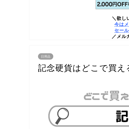
＼欲し
今はメ
セール
／メル
日用品
記念硬貨はどこで買え