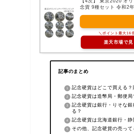
【4次】 東京2020 オ
念貨 9種セット 令和2
楽天市場で見
記事のまとめ
記念硬貨はどこで買える？
記念硬貨は造幣局・郵便局
記念硬貨は銀行・りそな銀
る？
記念硬貨は北海道銀行・静
その他、
記念硬貨
の売って