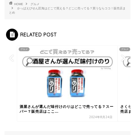
HOME
グルメ
かっぱえびせん匠海はどこで買える？どこに売ってる？買うならココ！販売店ま
とめ
RELATED POST
グルメ
グルメ
酒屋さんが選んだ味付けのりはどこで売ってる？スー
さくら
パー？販売店はここ...
売店ま
2024年8月24日