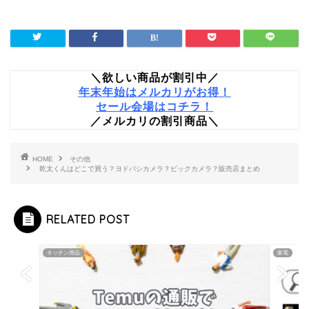
＼欲しい商品が割引中／
年末年始はメルカリがお得！
セール会場はコチラ！
／メルカリの割引商品＼
HOME
その他
乾太くんはどこで買う？ヨドバシカメラ？ビックカメラ？販売店まとめ
RELATED POST
キッチン用品
家電