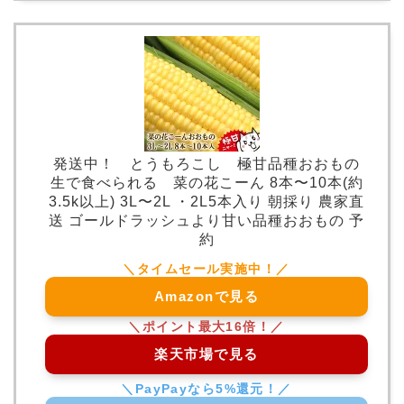
発送中！ とうもろこし 極甘品種おおもの
生で食べられる 菜の花こーん 8本〜10本(約
3.5k以上) 3L〜2L ・2L5本入り 朝採り 農家直
送 ゴールドラッシュより甘い品種おおもの 予
約
Amazonで見る
楽天市場で見る