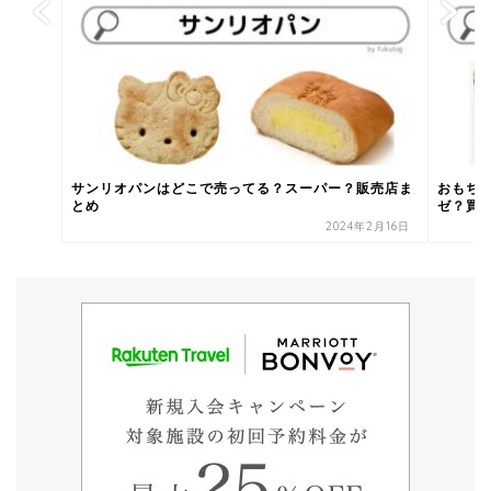
サンリオパンはどこで売ってる？スーパー？販売店ま
おもち
とめ
ゼ？買う
2024年2月16日