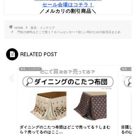
セール会場はコチラ！
／メルカリの割引商品＼
HOME
家具・インテリア
門松の材料はどこで買う？ホームセンター？欲しい時のための販売店まとめ
RELATED POST
家具・インテリア
家具・イン
ダイニングのこたつ布団はどこで売ってる？しまむ
目隠し
ら？売ってるのはここ...
るのは