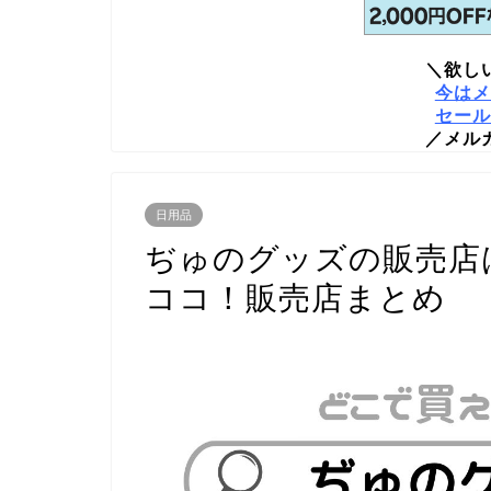
＼欲し
今はメ
セール
／メル
日用品
ぢゅのグッズの販売店
ココ！販売店まとめ