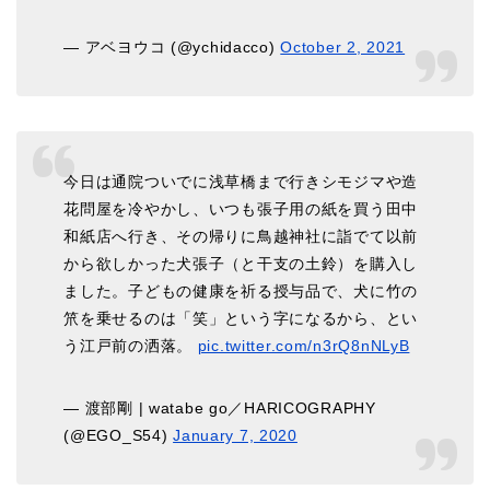
— アベヨウコ (@ychidacco)
October 2, 2021
今日は通院ついでに浅草橋まで行きシモジマや造
花問屋を冷やかし、いつも張子用の紙を買う田中
和紙店へ行き、その帰りに鳥越神社に詣でて以前
から欲しかった犬張子（と干支の土鈴）を購入し
ました。子どもの健康を祈る授与品で、犬に竹の
笊を乗せるのは「笑」という字になるから、とい
う江戸前の洒落。
pic.twitter.com/n3rQ8nNLyB
— 渡部剛 | watabe go／HARICOGRAPHY
(@EGO_S54)
January 7, 2020