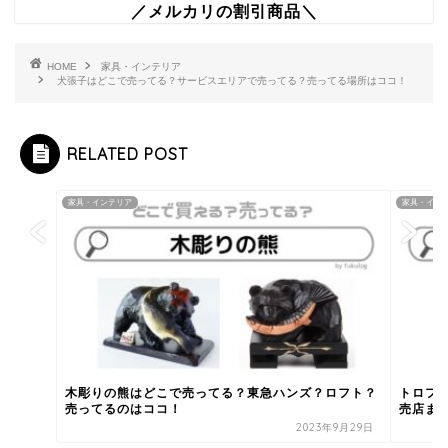
／メルカリの割引商品＼
HOME
家具・インテリア
犬張子はどこで売ってる？サービスエリアで売ってる？売ってる場所はココ！
RELATED POST
家具・インテリア
家具・イン
木彫りの熊はどこで売ってる？東急ハンズ？ロフト？
トロフ
売ってるのはココ！
売店ま
2023年9月29日